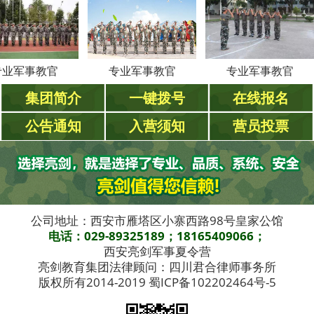
事教官
专业军事教官
专业军事教官
集团简介
一键拨号
在线报名
公告通知
入营须知
营员投票
公司地址：西安市雁塔区小寨西路98号皇家公馆
电话：029-89325189；18165409066；
西安亮剑军事夏令营
亮剑教育集团法律顾问：四川君合律师事务所
版权所有2014-2019 蜀ICP备102202464号-5