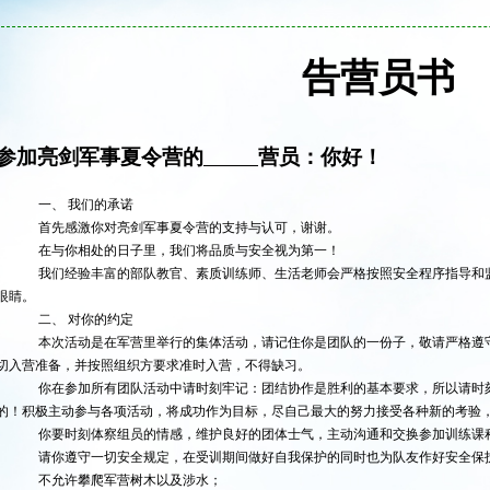
告营员书
参加亮剑军事夏
令营的
营员：你好！
一、 我们的承诺
首先感激你对亮剑军事夏令营的支持与认可，谢谢。
在与你相处的日子里，我们将品质与安全视为第一！
我们经验丰富的部队教官、素质训练师、生活老师会严格按照安全程序指导和
眼睛。
二、 对你的约定
本次活动是在军营里举行的集体活动，请记住你是团队的一份子，敬请严格遵
切入营准备，并按照组织方要求准时入营，不得缺习。
你在参加所有团队活动中请时刻牢记：团结协作是胜利的基本要求，所以请时
的！积极主动参与各项活动，将成功作为目标，尽自己最大的努力接受各种新的考验
你要时刻体察组员的情感，维护良好的团体士气，主动沟通和交换参加训练课
请你遵守一切安全规定，在受训期间做好自我保护的同时也为队友作好安全保
不允许攀爬军营树木以及涉水；