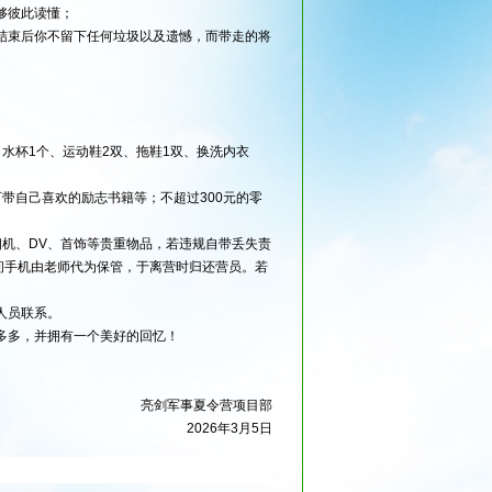
够彼此读懂；
结束后你不留下任何垃圾以及遗憾，而带走的将
水杯1个、运动鞋2双、拖鞋1双、换洗内衣
带自己喜欢的励志书籍等；不超过300元的零
机、DV、首饰等贵重物品，若违规自带丢失责
间手机由老师代为保管，于离营时归还营员。若
人员联系。
多多，并拥有一个美好的回忆！
亮剑军事夏令营项目部
2026年3月5日