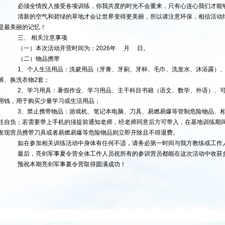
必须全情投入接受各项训练，你我共度的时光不会重来，只有心连心我们才能
清新的空气和碧绿的草地才会让世界变得更美丽，所以请注意环保，相信活动
是最美丽的记忆！
三、 相关注意事项
（一）本次活动开营时间为：2026年 月 日。
（二）物品携带
1、个人生活用品：洗簌用品（牙膏、牙刷、牙杯、毛巾、洗发水、沐浴露）、
裤、换洗衣物2套；
2、学习用具：暑假作业、学习用品、主干科目书籍（语文、数学、外语）、可
用钱，用于购买少量学习或生活用品；
3、禁止携带物品：游戏机、笔记本电脑、刀具、易燃易爆等管制危险物品、相
任自负；若需要带上手机的须提前通知老师，经老师同意后方可带入，在基地训练期
发现营员携带刀具或者易燃易爆等危险物品则立即开除且不得退费。
如在参加相关训练活动中身体有任何不适，请务必第一时间与我方教练或工作
最后，亮剑军事夏令营全体工作人员祝所有的参训营员都能在这次活动中收获
预祝本期亮剑军事夏令营取得圆满成功！