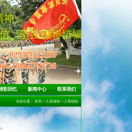
亮剑”精神
、坚强 懂得惜福、感恩
线：
029-89325189
066 18066769736
精彩回忆
新闻中心
联系我们
当前位置：
首页
>>
入营须知
>>
入营须知
58