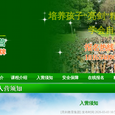
培养孩子“
学会自信
报名热
18165409
介
课程介绍
入营须知
安全保障
在线报名
入营须知
[亮剑教育集团] 发布时间:2026-03-03 10: