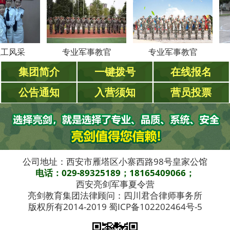
采
专业军事教官
专业军事教官
专
集团简介
一键拨号
在线报名
公告通知
入营须知
营员投票
公司地址：西安市雁塔区小寨西路98号皇家公馆
电话：029-89325189；18165409066；
西安亮剑军事夏令营
亮剑教育集团法律顾问：四川君合律师事务所
版权所有2014-2019 蜀ICP备102202464号-5