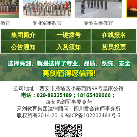
专业军事教官
专业军事教官
周
集团简介
一键拨号
在线报名
公告通知
入营须知
营员投票
公司地址：西安市雁塔区小寨西路98号皇家公馆
电话：029-89325189；18165409066；
西安亮剑军事夏令营
亮剑教育集团法律顾问：四川君合律师事务所
版权所有2014-2019 蜀ICP备102202464号-5