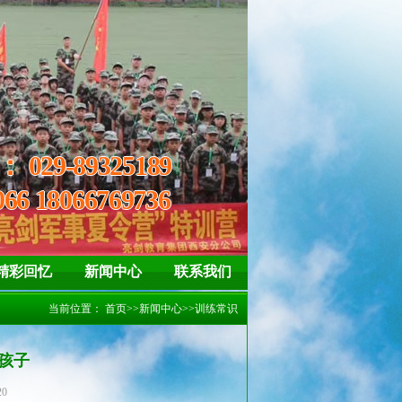
精神
信、坚强 懂得惜福、感恩
线：
029-89325189
066 18066769736
精彩回忆
新闻中心
联系我们
当前位置：
首页
>>
新闻中心
>>
训练常识
孩子
20