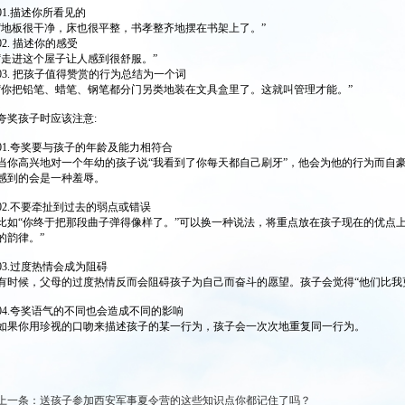
01.描述你所看见的
“地板很干净，床也很平整，书孝整齐地摆在书架上了。”
02. 描述你的感受
“走进这个屋子让人感到很舒服。”
03. 把孩子值得赞赏的行为总结为一个词
“你把铅笔、蜡笔、钢笔都分门另类地装在文具盒里了。这就叫管理才能。”
夸奖孩子时应该注意:
01.夸奖要与孩子的年龄及能力相符合
当你高兴地对一个年幼的孩子说“我看到了你每天都自己刷牙”，他会为他的行为而自
感到的会是一种羞辱。
02.不要牵扯到过去的弱点或错误
比如“你终于把那段曲子弹得像样了。”可以换一种说法，将重点放在孩子现在的优点
的韵律。”
03.过度热情会成为阻碍
有时候，父母的过度热情反而会阻碍孩子为自己而奋斗的愿望。孩子会觉得“他们比我
04.夸奖语气的不同也会造成不同的影响
如果你用珍视的口吻来描述孩子的某一行为，孩子会一次次地重复同一行为。
上一条：
送孩子参加西安军事夏令营的这些知识点你都记住了吗？