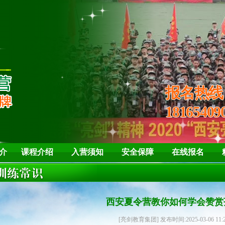
培养孩子“亮剑”
学会自
报名热
18165409
介
课程介绍
入营须知
安全保障
在线报名
西安夏令营教你如何学会赞赏
[亮剑教育集团] 发布时间:2025-03-06 11: