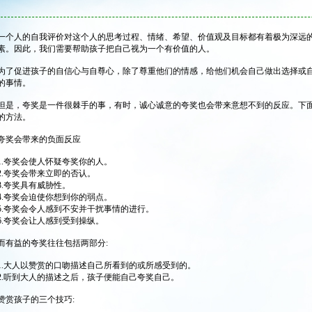
一个人的自我评价对这个人的思考过程、情绪、希望、价值观及目标都有着极为深远
素。因此，我们需要帮助孩子把自己视为一个有价值的人。
为了促进孩子的自信心与自尊心，除了尊重他们的情感，给他们机会自己做出选择或
的事情。
但是，夸奖是一件很棘手的事，有时，诚心诚意的夸奖也会带来意想不到的反应。下
的方法。
夸奖会带来的负面反应
1.夸奖会使人怀疑夸奖你的人。
2.夸奖会带来立即的否认。
3.夸奖具有威胁性。
4.夸奖会迫使你想到你的弱点。
5.夸奖会令人感到不安并干扰事情的进行。
6.夸奖会让人感到受到操纵。
而有益的夸奖往往包括两部分:
1.大人以赞赏的口吻描述自己所看到的或所感受到的。
2.听到大人的描述之后，孩子便能自己夸奖自己。
赞赏孩子的三个技巧: