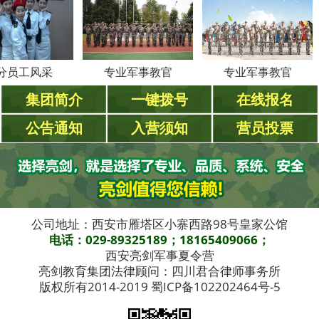
风采
专业军事教官
专业军事教官
集团简介
一键拨号
在线报名
公告通知
入营须知
营员投票
公司地址：西安市雁塔区小寨西路98号皇家公馆
电话：029-89325189；18165409066；
西安亮剑军事夏令营
亮剑教育集团法律顾问：四川君合律师事务所
版权所有2014-2019 蜀ICP备102202464号-5