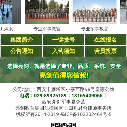
采
专业军事教官
专业军事教官
专业
集团简介
一键拨号
在线报名
公告通知
入营须知
营员投票
公司地址：西安市雁塔区小寨西路98号皇家公馆
电话：029-89325189；18165409066；
西安亮剑军事夏令营
亮剑教育集团法律顾问：四川君合律师事务所
版权所有2014-2019 蜀ICP备102202464号-5